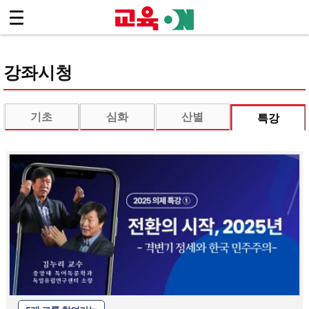
.footer { background:#444 !important; }
로그인
회원가입
Sketchbook5, 스케치북5
마이페이지
디지털교육ON 소개
<
강좌시청
수강신청 안내
강좌시청
기초
심화
산별
특강
Sketchbook5, 스케치북5
- 기초
- 민주노총 강령 9강
- 민주노총 역사
- 세상을 바꾸는 노동운동 오디오북
- 일터를, 세상을 바꾸는 우리의 힘, 노동조합
- 노동자가 정치하자!
- 길을 여는 민주노총의 30년
- 민주노총 초급 정치교육