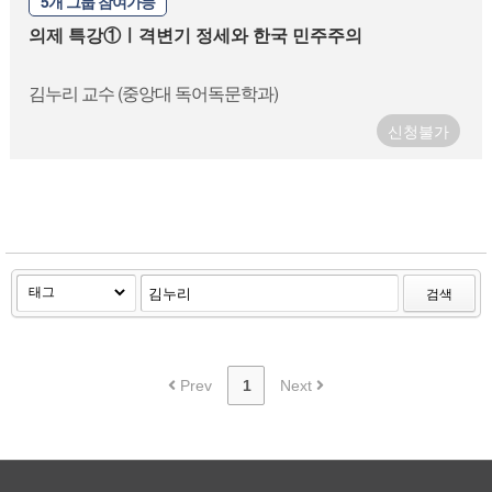
5개 그룹 참여가능
- 심화
의제 특강①ㅣ격변기 정세와 한국 민주주의
- 산별
- [서비스연맹] 2025 전체조합원의무교육
김누리 교수 (중앙대 독어독문학과)
- 2026 서비스연맹 전체조합원 의무교육
신청불가
- 특강
- 의제 특강①ㅣ격변기 정세와 한국 민주주의
- 노동자를 위한 경제 강의 - 한국경제의 종속, 그리고 노동의 길
내강좌
검색
Prev
1
Next