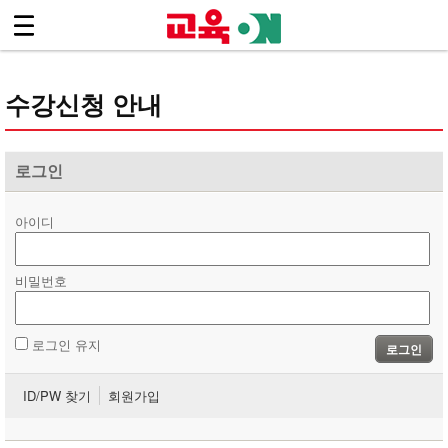
.footer { background:#444 !important; }
마이페이지
디지털교육ON 소개
<
수강신청 안내
수강신청 안내
강좌시청
로그인
내강좌
아이디
비밀번호
로그인 유지
로그인
ID/PW 찾기
회원가입