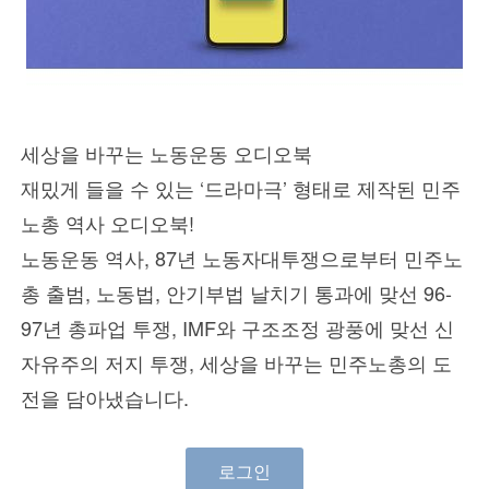
- 심화
- 산별
- [서비스연맹] 2025 전체조합원의무교육
- 2026 서비스연맹 전체조합원 의무교육
세상을 바꾸는 노동운동 오디오북
- 특강
재밌게 들을 수 있는 ‘드라마극’ 형태로 제작된 민주
- 의제 특강①ㅣ격변기 정세와 한국 민주주의
노총 역사 오디오북!
- 노동자를 위한 경제 강의 - 한국경제의 종속, 그리고 노동의 길
노동운동 역사, 87년 노동자대투쟁으로부터 민주노
총 출범, 노동법, 안기부법 날치기 통과에 맞선 96-
내강좌
97년 총파업 투쟁, IMF와 구조조정 광풍에 맞선 신
자유주의 저지 투쟁, 세상을 바꾸는 민주노총의 도
전을 담아냈습니다.
로그인