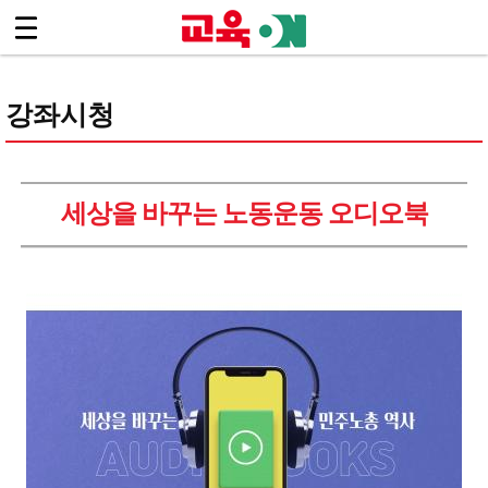
.footer { background:#444 !important; }
로그인
회원가입
Sketchbook5, 스케치북5
마이페이지
디지털교육ON 소개
<
강좌시청
수강신청 안내
강좌시청
Sketchbook5, 스케치북5
세상을 바꾸는 노동운동 오디오북
- 기초
- 민주노총 강령 9강
- 민주노총 역사
- 세상을 바꾸는 노동운동 오디오북
- 일터를, 세상을 바꾸는 우리의 힘, 노동조합
- 노동자가 정치하자!
- 길을 여는 민주노총의 30년
- 민주노총 초급 정치교육