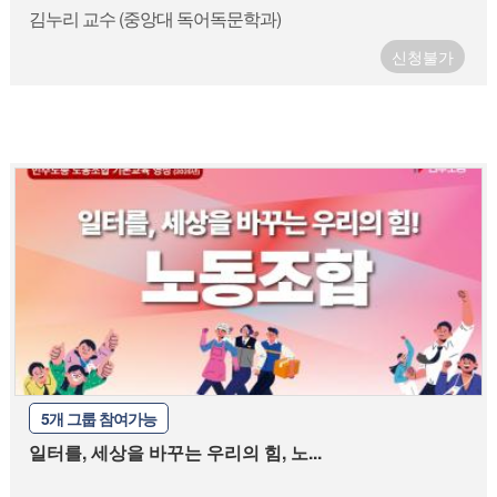
김누리 교수 (중앙대 독어독문학과)
신청불가
5개 그룹 참여가능
일터를, 세상을 바꾸는 우리의 힘, 노...